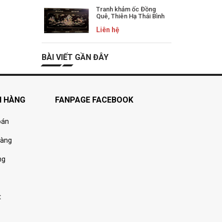
Tranh khảm ốc Đồng
Quê, Thiên Hạ Thái Bình
Liên hệ
BÀI VIẾT GẦN ĐÂY
H HÀNG
FANPAGE FACEBOOK
oán
hàng
ng
t