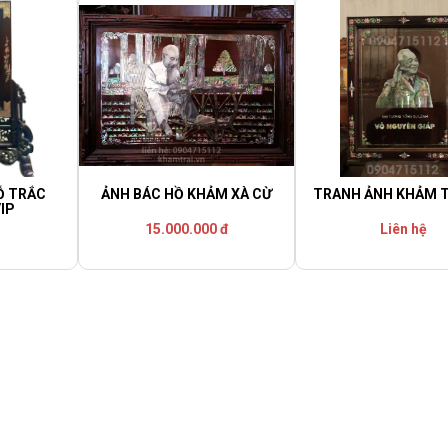
Ỗ TRẮC
ẢNH BÁC HỒ KHẢM XÀ CỪ
TRANH ẢNH KHẢM T
IP
15.000.000 đ
Liên hệ