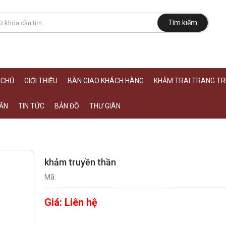
Tìm kiếm
 CHỦ
GIỚI THIỆU
BÀN GIAO KHÁCH HÀNG
KHẢM TRAI TRANG TRÍ
ẤN
TIN TỨC
BẢN ĐỒ
THƯ GIÃN
khảm truyền thần
Mã:
Giá:
Liên hệ