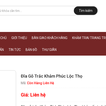
Tìm kiếm
 CHỦ
GIỚI THIỆU
BÀN GIAO KHÁCH HÀNG
KHẢM TRAI TRANG TRÍ
ẤN
TIN TỨC
BẢN ĐỒ
THƯ GIÃN
Đĩa Gỗ Trắc Khảm Phúc Lộc Thọ
Mã:
Còn Hàng Liên Hệ
Giá:
Liên hệ