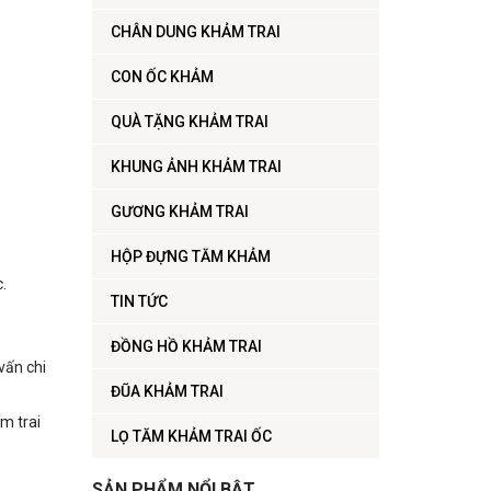
CHÂN DUNG KHẢM TRAI
CON ỐC KHẢM
QUÀ TẶNG KHẢM TRAI
KHUNG ẢNH KHẢM TRAI
GƯƠNG KHẢM TRAI
HỘP ĐỰNG TĂM KHẢM
.
TIN TỨC
ĐỒNG HỒ KHẢM TRAI
vấn chi
ĐŨA KHẢM TRAI
m trai
LỌ TĂM KHẢM TRAI ỐC
SẢN PHẨM NỔI BẬT