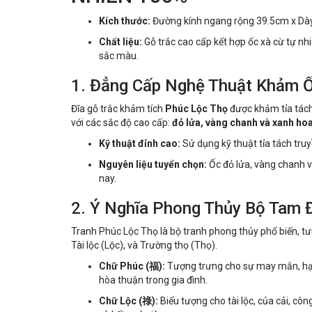
Kích thước:
Đường kính ngang rộng 39.5cm x Dà
Chất liệu:
Gỗ trắc cao cấp kết hợp ốc xà cừ tự nh
sắc màu.
1. Đẳng Cấp Nghệ Thuật Khảm 
Đĩa gỗ trắc khảm tích
Phúc Lộc Thọ
được khảm tỉa tách
với các sắc độ cao cấp:
đỏ lửa, vàng chanh và xanh hoa
Kỹ thuật đỉnh cao:
Sử dụng kỹ thuật tỉa tách tru
Nguyên liệu tuyển chọn:
Ốc đỏ lửa, vàng chanh v
nay.
2. Ý Nghĩa Phong Thủy Bộ Tam 
Tranh Phúc Lộc Thọ là bộ tranh phong thủy phổ biến, t
Tài lộc (Lộc), và Trường thọ (Thọ).
Chữ Phúc (福):
Tượng trưng cho sự may mắn, hạnh
hòa thuận trong gia đình.
Chữ Lộc (祿):
Biểu tượng cho tài lộc, của cải, cô