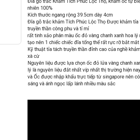
Đĩa gỗ trắc Khảm Tích Phúc Lộc Thọ, khảm ốc tự biể
nhiên 100%
Kích thước ngang rộng 39.5cm dày 4cm
Đĩa gỗ trắc khảm Tích Phúc Lộc Thọ Được khảm tỉa 
truyền thần công phu và tỉ mỉ
rất tinh xảo phân màu ốc đỏ vàng chanh xanh hoa lý 
tạo nên 1 chiếc chiếc đĩa tổng thể rất rực rỡ bắt mắ
Kỹ thuật tỉa tách truyền thần đỉnh cao của nghề khảm
xà cừ
Nguyên liệu được lựa chọn ốc đỏ lửa vàng chanh xa
lý là nguyên liệu đắt nhất víp nhất thị trường hiện na
và Ốc được nhập khẩu trực tiếp từ singapore nên c
sáng và ánh ngọc lấp lánh nhiều màu sắc