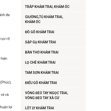
TRÁP KHẢM TRAI, KHẢM ỐC
lánh đa
GIƯỜNG,TỦ KHẢM TRAI,
KHẢM ỐC
ĐỒ GỖ KHẢM TRAI
 rực rỡ
SẬP GỤ KHẢM TRAI
BÀN THỜ KHẢM TRAI
 hiện
LỌ CHÈ KHẢM TRAI
TAM SƠN KHẢM TRAI
 (Phúc),
ĐIẾU GỖ KHẢM TRAI
VÒNG ĐEO TAY NGỌC TRAI,
 vẻ và
VÒNG ĐEO TAY XÀ CỪ
huận lợi
LÓT LY KHẢM TRAI