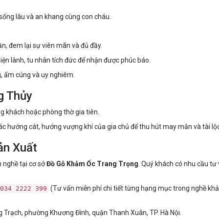
ự sống lâu và an khang cùng con cháu.
n, đem lại sự viên mãn và đủ đầy.
ện lành, tu nhân tích đức để nhận được phúc báo.
, ấm cúng và uy nghiêm.
g Thủy
 khách hoặc phòng thờ gia tiên.
c hướng cát, hướng vượng khí của gia chủ để thu hút may mắn và tài lộc
ản Xuất
 nghề tại cơ sở
Đồ Gỗ Khảm Ốc Trang Trọng
. Quý khách có nhu cầu tư 
(Tư vấn miễn phí chi tiết từng hạng mục trong nghề khả
034 2222 399
g Trạch, phường Khương Đình, quận Thanh Xuân, TP. Hà Nội.