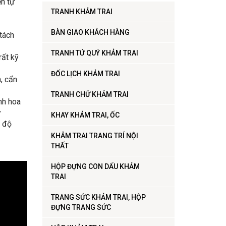
n tự
TRANH KHẢM TRAI
BÀN GIAO KHÁCH HÀNG
tách
TRANH TỨ QUÝ KHẢM TRAI
rất kỹ
t
ĐỐC LỊCH KHẢM TRAI
, cẩn
TRANH CHỮ KHẢM TRAI
nh hoa
y
KHAY KHẢM TRAI, ỐC
ó độ
KHẢM TRAI TRANG TRÍ NỘI
THẤT
HỘP ĐỰNG CON DẤU KHẢM
TRAI
TRANG SỨC KHẢM TRAI, HỘP
ĐỰNG TRANG SỨC