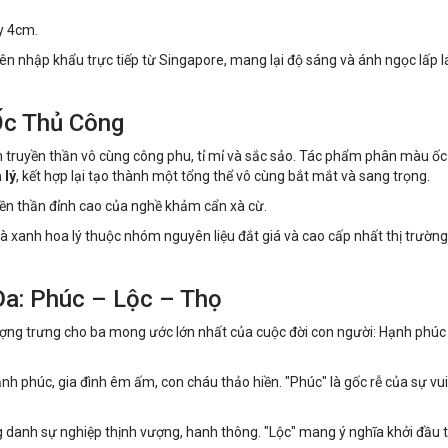
y 4cm.
iên nhập khẩu trực tiếp từ Singapore, mang lại độ sáng và ánh ngọc lấp 
Ốc Thủ Công
 truyền thần vô cùng công phu, tỉ mỉ và sắc sảo. Tác phẩm phân màu ốc
 lý
, kết hợp lại tạo thành một tổng thể vô cùng bắt mắt và sang trọng.
yền thần đỉnh cao của nghề khảm cẩn xà cừ.
à xanh hoa lý thuộc nhóm nguyên liệu đắt giá và cao cấp nhất thị trường
Đa: Phúc – Lộc – Thọ
ượng trưng cho ba mong ước lớn nhất của cuộc đời con người: Hạnh phúc
 phúc, gia đình êm ấm, con cháu thảo hiền. "Phúc" là gốc rễ của sự vui
ng danh sự nghiệp thịnh vượng, hanh thông. "Lộc" mang ý nghĩa khởi đầu t