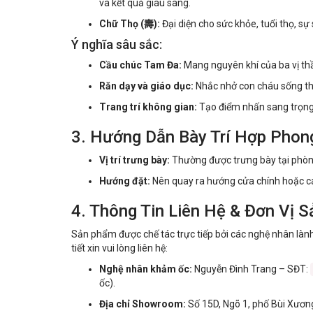
và kết quả giàu sang.
Chữ Thọ (壽):
Đại diện cho sức khỏe, tuổi thọ, s
Ý nghĩa sâu sắc:
Cầu chúc Tam Đa:
Mang nguyên khí của ba vị thầ
Răn dạy và giáo dục:
Nhắc nhở con cháu sống thi
Trang trí không gian:
Tạo điểm nhấn sang trọng
3. Hướng Dẫn Bày Trí Hợp Phon
Vị trí trưng bày:
Thường được trưng bày tại phòng
Hướng đặt:
Nên quay ra hướng cửa chính hoặc cá
4. Thông Tin Liên Hệ & Đơn Vị S
Sản phẩm được chế tác trực tiếp bởi các nghệ nhân lành
tiết xin vui lòng liên hệ:
Nghệ nhân khảm ốc:
Nguyễn Đình Trang – SĐT:
ốc).
Địa chỉ Showroom:
Số 15D, Ngõ 1, phố Bùi Xươn