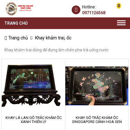
0
Hotline:
0971126568
Togg
TRANG CHỦ
navi
Trang chủ
Khay khảm trai, ốc
Khay khảm trai dùng để đựng ấm chén pha trà uống nước
KHAY LÁ LAN GỖ TRẮC KHẢM ỐC
KHAY GỖ TRẮC KHẢM ỐC
XANH THIÊN LÝ
SINGGAPORE CẢNH HOA SEN