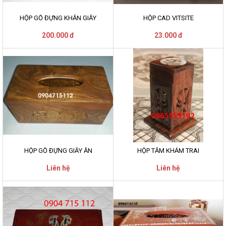
HỘP GỖ ĐỰNG KHĂN GIẤY
HỘP CAD VITSITE
200.000 đ
23.000 đ
HỘP GỖ ĐỰNG GIẤY ĂN
HỘP TĂM KHẢM TRAI
Liên hệ
Liên hệ