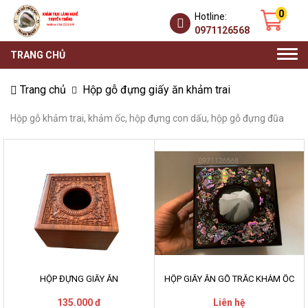
0
Hotline:
0971126568
Togg
TRANG CHỦ
navi
Trang chủ
Hộp gỗ đựng giấy ăn khảm trai
Hộp gỗ khảm trai, khảm ốc, hộp đựng con dấu, hộp gỗ đựng đũa
HỘP ĐỰNG GIẤY ĂN
HỘP GIẤY ĂN GỖ TRẮC KHẢM ỐC
135.000 đ
Liên hệ