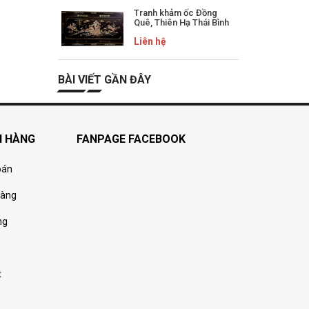
Tranh khảm ốc Đồng
Quê, Thiên Hạ Thái Bình
Liên hệ
BÀI VIẾT GẦN ĐÂY
H HÀNG
FANPAGE FACEBOOK
oán
hàng
ng
t