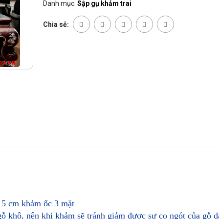
Danh mục:
Sập gụ khảm trai
Chia sẻ:
y 5 cm khảm ốc 3 mặt
gỗ khô, nên khi khảm sẽ tránh giảm được sự co ngót của gỗ d