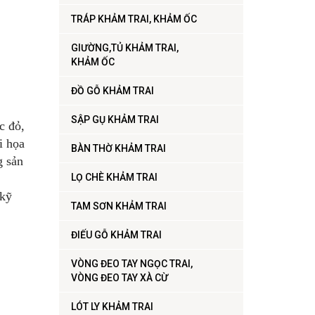
TRÁP KHẢM TRAI, KHẢM ỐC
GIƯỜNG,TỦ KHẢM TRAI,
KHẢM ỐC
ĐỒ GỖ KHẢM TRAI
SẬP GỤ KHẢM TRAI
c đỏ,
i họa
BÀN THỜ KHẢM TRAI
g sản
LỌ CHÈ KHẢM TRAI
 kỹ
TAM SƠN KHẢM TRAI
ĐIẾU GỖ KHẢM TRAI
VÒNG ĐEO TAY NGỌC TRAI,
VÒNG ĐEO TAY XÀ CỪ
LÓT LY KHẢM TRAI