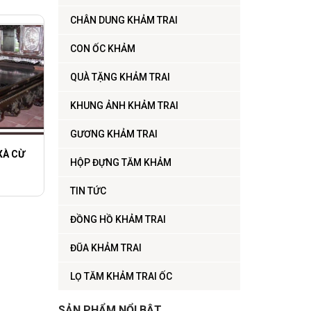
CHÂN DUNG KHẢM TRAI
CON ỐC KHẢM
QUÀ TẶNG KHẢM TRAI
KHUNG ẢNH KHẢM TRAI
GƯƠNG KHẢM TRAI
XÀ CỪ
HỘP ĐỰNG TĂM KHẢM
TIN TỨC
ĐỒNG HỒ KHẢM TRAI
ĐŨA KHẢM TRAI
LỌ TĂM KHẢM TRAI ỐC
SẢN PHẨM NỔI BẬT