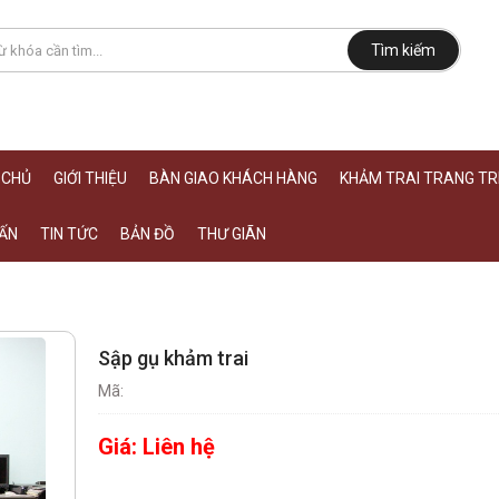
Tìm kiếm
 CHỦ
GIỚI THIỆU
BÀN GIAO KHÁCH HÀNG
KHẢM TRAI TRANG TRÍ
ẤN
TIN TỨC
BẢN ĐỒ
THƯ GIÃN
Sập gụ khảm trai
Mã:
Giá:
Liên hệ