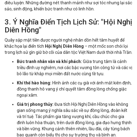
điêu luyện. Những đường nét thanh mảnh như sợi tóc nhưng lại sắc
sảo, sinh động, khiến bức tranh như có linh hồn.
3. Ý Nghĩa Điển Tịch Lịch Sử: "Hội Nghị
Diên Hồng"
Quây sập mặt tiền được người nghệ nhân dồn hết tâm huyết để
khắc họa lại điển tích
Hội Nghị Diên Hồng
– một mốc son chói lọi
trong lịch sử gìn giữ bờ cõi của dân tộc Việt Nam dưới thời nhà Trần.
Bức tranh nhân văn và khí phách:
Giữa trung tâm là cảnh
triều đình uy nghiêm, nơi các bậc vương tôn công tử và các vị
bô lão từ khắp mọi miền đất nước cùng tề tựu.
Khí thế hào hùng:
Hình ảnh các cụ già với ánh mắt kiên định,
đồng thanh hô vang ý chí quyết tâm đồng lòng chống giặc
ngoại xâm.
Giá trị phong thủy:
Đưa tích Hội Nghị Diên Hồng vào không
gian sống mang ý nghĩa sâu sắc về sự đồng lòng, đoàn kết
và trí tuệ. Tác phẩm gia tăng vượng khí, cầu chúc cho gia
đình luôn hòa thuận, trên dưới đồng lòng, gia đạo hưng thịnh
và bền vững. Khung cảnh thiên nhiên, lầu đài, cây tùng bách
bao quanh còn biểu thị cho sự trường thọ và bình an.