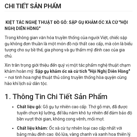
CHI TIẾT SẢN PHẨM
KIỆT TÁC NGHỆ THUẬT ĐỒ GỖ: SẬP GỤ KHẢM ỐC XÀ CỪ "HỘI
NGHỊ DIÊN HỒNG"
Trong không gian văn hóa truyền thống của người Việt, chiếc sập
gụ không đơn thuần là một món đồ nội thất cao cấp, mà còn là biểu
tượng cho sự bề thế, gia phong và gu thẩm mỹ đỉnh cao của gia
chủ.
Xin trân trọng giới thiệu đến quý vị một tác phẩm nghệ thuật chạm
khảm hoàn mỹ:
Sập gụ khảm ốc xà cừ tích "Hội Nghị Diên Hồng"
– nơi tinh hoa nghệ thuật thủ công truyền thống hòa quyện cùng
hào khí lịch sử dân tộc.
1. Thông Tin Chi Tiết Sản Phẩm
Chất liệu gỗ:
Gỗ gụ tự nhiên cao cấp. Thớ gỗ mịn, đã được
tuyển chọn kỹ lưỡng, để lâu năm khô tự nhiên để đảm bảo độ
bền vượt thời gian, không cong vênh, mối mọt.
Chất liệu khảm:
Ốc xà cừ tự nhiên loại cao cấp nhất với
bảng màu đỉnh cao: Đỏ lửa, vàng chanh và xanh hoa thiên lý.