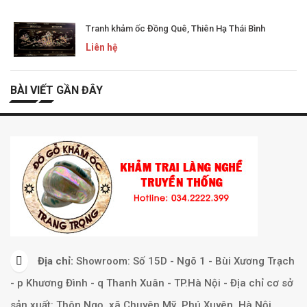
Tranh khảm ốc Đồng Quê, Thiên Hạ Thái Bình
Liên hệ
BÀI VIẾT GẦN ĐÂY
Địa chỉ:
Showroom: Số 15D - Ngõ 1 - Bùi Xương Trạch
- p Khương Đình - q Thanh Xuân - TP.Hà Nội - Địa chỉ cơ sở
sản xuất: Thôn Ngọ, xã Chuyên Mỹ, Phú Xuyên, Hà Nội.