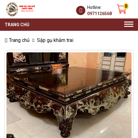
0
Hotline:
0971126568
Togg
TRANG CHỦ
navi
Trang chủ
Sập gụ khảm trai