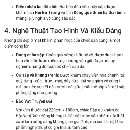
Điểm nhấn hai đầu hồi:
Hai bên đầu hồi quây sập được
khảm tích
Hai Bà Trưng
và tích
Đồng quê thiên hạ thái bình
,
mang lại ý nghĩa vô cùng sâu sắc.
4. Nghệ Thuật Tạo Hình Và Kiểu Dáng
Không chỉ đẹp ở mặt khảm, phần mộc của chiếc sập cũng là một
điểm cộng lớn:
Dáng chân sập:
Chân quỳ vững chãi, bệ vệ, được đục chạm
hoa văn uốn lượn mềm mại nhưng vẫn giữ được nét uy
nghiêm, nâng đỡ toàn bộ chiếc sập đại.
Cổ sập và khung tranh:
Được khảm chạy viền hoa chanh, tứ
quý tùng - cúc - trúc - mai, dây dưa, dải hoa gấm vô cùng tỉ
mỉ, tạo nên sự kết nối mượt mà giữa phần bệ sập và mặt sập
phẳng lặng như gương.
Bảo Vật Truyền Đời
Với kích thước đại 220cm x 180cm, chiếc Sập gụ khảm ốc
Hội Nghị Diên Hồng không chỉ là một món sản phẩm nội thất
xa xỉ làm bừng sáng không gian gia đình, mà còn là một tác
phẩm nghệ thuật có giá trị sưu tầm cao.