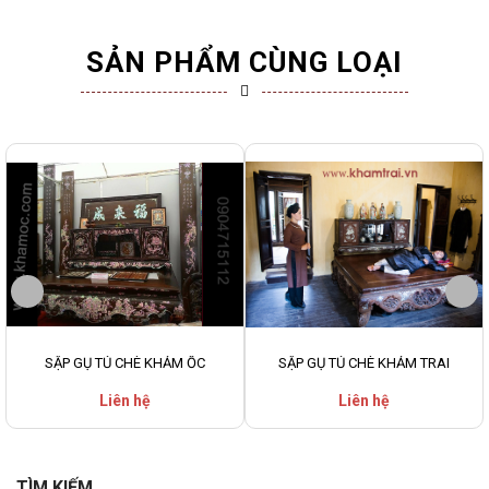
SẢN PHẨM CÙNG LOẠI
SẬP GỤ TỦ CHÈ KHẢM ỐC
SẬP GỤ TỦ CHÈ KHẢM TRAI
Liên hệ
Liên hệ
TÌM KIẾM