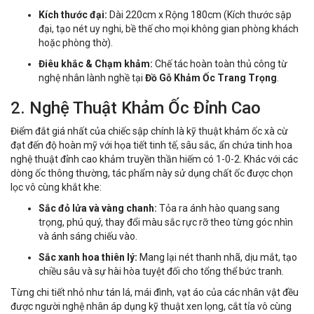
Kích thước đại:
Dài 220cm x Rộng 180cm (Kích thước sập
đại, tạo nét uy nghi, bề thế cho mọi không gian phòng khách
hoặc phòng thờ).
Điêu khắc & Chạm khảm:
Chế tác hoàn toàn thủ công từ
nghệ nhân lành nghề tại
Đồ Gỗ Khảm Ốc Trang Trọng
.
2. Nghệ Thuật Khảm Ốc Đỉnh Cao
Điểm đắt giá nhất của chiếc sập chính là kỹ thuật khảm ốc xà cừ
đạt đến độ hoàn mỹ với họa tiết tinh tế, sâu sắc, ẩn chứa tinh hoa
nghệ thuật đỉnh cao khảm truyền thần hiếm có 1-0-2. Khác với các
dòng ốc thông thường, tác phẩm này sử dụng chất ốc được chọn
lọc vô cùng khắt khe:
Sắc đỏ lửa và vàng chanh:
Tỏa ra ánh hào quang sang
trọng, phú quý, thay đổi màu sắc rực rỡ theo từng góc nhìn
và ánh sáng chiếu vào.
Sắc xanh hoa thiên lý:
Mang lại nét thanh nhã, dịu mắt, tạo
chiều sâu và sự hài hòa tuyệt đối cho tổng thể bức tranh.
Từng chi tiết nhỏ như tán lá, mái đình, vạt áo của các nhân vật đều
được người nghệ nhân áp dụng kỹ thuật xen lọng, cắt tỉa vô cùng