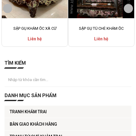
SẬP GỤ KHẢM ỐC XÀ CỪ
SẬP GỤ TỦ CHÈ KHẢM ỐC
Liên hệ
Liên hệ
TÌM KIẾM
DANH MỤC SẢN PHẨM
TRANH KHẢM TRAI
BÀN GIAO KHÁCH HÀNG