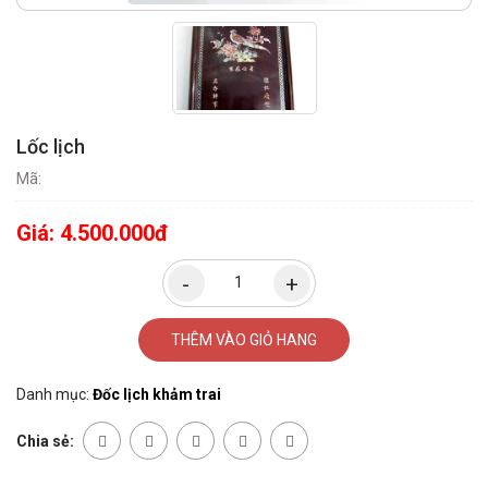
Lốc lịch
Mã:
Giá:
4.500.000đ
THÊM VÀO GIỎ HANG
Danh mục:
Đốc lịch khảm trai
Chia sẻ: