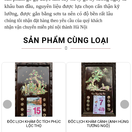
khâu ban đầu, nguyên liệu được lựa chọn cẩn thận kỹ
lưỡng, được gắn bằng sơn ta nên có độ bền rất lâu
chúng tôi nhận đặt hàng theo yêu cầu của quý khách
nhận vận chuyển miễn phí nội thành Hà Nội
SẢN PHẨM CÙNG LOẠI
ĐỐC LỊCH KHẢM ỐC TÍCH PHÚC
ĐỐC LỊCH KHẢM CẢNH (ANH HÙNG
LỘC THỌ
TƯƠNG NGỘ)