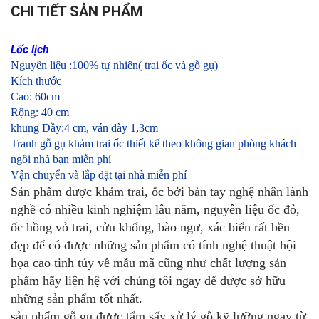
CHI TIẾT SẢN PHẨM
Lốc lịch
Nguyên liệu :100% tự nhiên( trai ốc và gỗ gụ)
Kích thước
Cao: 60cm
Rộng: 40 cm
khung Dầy:4 cm, ván dày 1,3cm
Tranh gỗ gụ khảm trai ốc
thiết kế theo không gian phòng khách
ngôi nhà bạn
miễn phí
Vận chuyển và lắp đặt tại nhà miễn phí
Sản phẩm được khảm trai, ốc bởi bàn tay nghệ nhân lành
nghề có nhiều kinh nghiệm lâu năm, nguyên liệu ốc đỏ,
ốc hồng vỏ trai, cửu khổng, bào ngư, xác biển rất bền
đẹp để có được những sản phẩm có tính nghệ thuật hội
họa cao tinh túy về mẫu mã cũng như chất lượng sản
phẩm hãy liện hệ với chúng tôi ngay để được sở hữu
những sản phẩm tốt nhất.
sản phẩm gỗ gụ được tẩm sấy xử lý gỗ kỹ lưỡng ngay từ