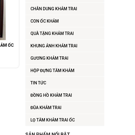
CHÂN DUNG KHẢM TRAI
CON ỐC KHẢM
QUÀ TẶNG KHẢM TRAI
HẢM ỐC
KHUNG ẢNH KHẢM TRAI
GƯƠNG KHẢM TRAI
HỘP ĐỰNG TĂM KHẢM
TIN TỨC
ĐỒNG HỒ KHẢM TRAI
ĐŨA KHẢM TRAI
LỌ TĂM KHẢM TRAI ỐC
SẢN PHẨM NỔI BẬT