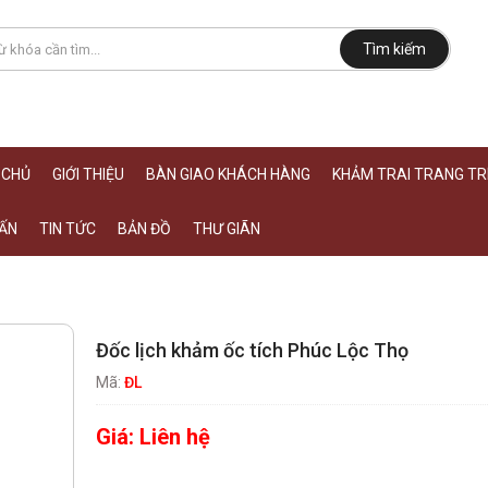
Tìm kiếm
 CHỦ
GIỚI THIỆU
BÀN GIAO KHÁCH HÀNG
KHẢM TRAI TRANG TRÍ
ẤN
TIN TỨC
BẢN ĐỒ
THƯ GIÃN
Đốc lịch khảm ốc tích Phúc Lộc Thọ
Mã:
ĐL
Giá:
Liên hệ