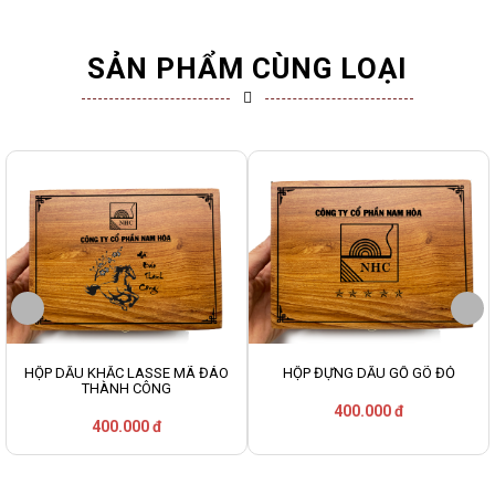
SẢN PHẨM CÙNG LOẠI
HỘP DẤU KHẮC LASSE MÃ ĐÁO
HỘP ĐỰNG DẤU GỖ GÕ ĐỎ
THÀNH CÔNG
400.000 đ
400.000 đ