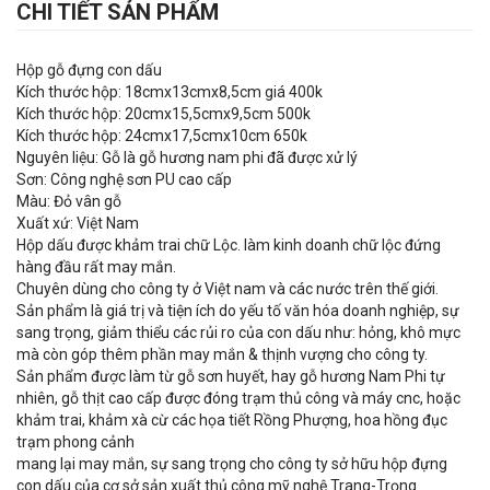
CHI TIẾT SẢN PHẨM
Hộp gỗ đựng con dấu
Kích thước hộp: 18cmx13cmx8,5cm giá 400k
Kích thước hộp: 20cmx15,5cmx9,5cm 500k
Kích thước hộp: 24cmx17,5cmx10cm 650k
Nguyên liệu: Gỗ là gỗ hương nam phi đã được xử lý
Sơn: Công nghệ sơn PU cao cấp
Màu: Đỏ vân gỗ
Xuất xứ: Việt Nam
Hộp dấu được khảm trai chữ Lộc. làm kinh doanh chữ lộc đứng
hàng đầu rất may mắn.
Chuyên dùng cho công ty ở Việt nam và các nước trên thế giới.
Sản phẩm là giá trị và tiện ích do yếu tố văn hóa doanh nghiệp, sự
sang trọng, giảm thiểu các rủi ro của con dấu như: hỏng, khô mực
mà còn góp thêm phần may mắn & thịnh vượng cho công ty.
Sản phẩm được làm từ gỗ sơn huyết, hay gỗ hương Nam Phi tự
nhiên, gỗ thịt cao cấp được đóng trạm thủ công và máy cnc, hoặc
khảm trai, khảm xà cừ các họa tiết Rồng Phượng, hoa hồng đục
trạm phong cảnh
mang lại may mắn, sự sang trọng cho công ty sở hữu hộp đựng
con dấu của cơ sở sản xuất thủ công mỹ nghệ Trang-Trọng.