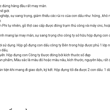
ộc đứng hàng đầu rất may mắn.
ế giới.
 nghiệp, sự sang trọng, giảm thiểu các rủi ro của con dấu như: hỏng , kh
.
Phi tự nhiên, gỗ thịt cao cấp được đóng trạm thủ công và máy cnc, ho
ảnh mang lại may mắn, sự sang trọng cho công ty sở hữu hộp đựng con 
ời sử dụng. Hộp gỗ đựng con dấu công ty Bên trong hộp được phủ 1 lớp 
n dấu,
yển. Hộp đựng con Công ty Được đóng bởi kích thước số đẹp
 phẩm, Màu sắc là màu đỏ hoặc màu nâu, kích thước, nguyên liệu, rất 
tiện khi mang đi giao dịch, ký kết. Hộp đựng tối đa được 2 con dấu: 1 