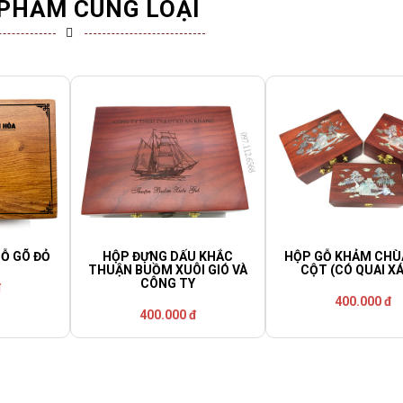
PHẨM CÙNG LOẠI
Ỗ GÕ ĐỎ
HỘP ĐỰNG DẤU KHẮC
HỘP GỖ KHẢM CHÙ
THUẬN BUỒM XUÔI GIÓ VÀ
CỘT (CÓ QUAI X
CÔNG TY
đ
400.000 đ
400.000 đ