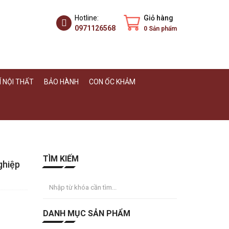
Hotline:
Giỏ hàng
0971126568
0
Sản phẩm
 NỘI THẤT
BẢO HÀNH
CON ỐC KHẢM
TÌM KIẾM
ghiệp
DANH MỤC SẢN PHẨM