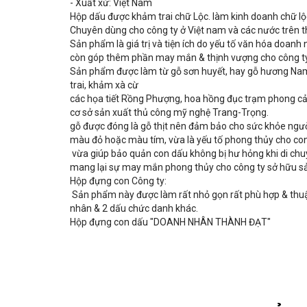
- Xuất xứ: Việt Nam
Hộp dấu được khảm trai chữ Lộc. làm kinh doanh chữ l
Chuyên dùng cho công ty ở Việt nam và các nước trên th
Sản phẩm là giá trị và tiện ích do yếu tố văn hóa doanh
còn góp thêm phần may mắn & thịnh vượng cho công ty
Sản phẩm được làm từ gỗ sơn huyết, hay gỗ hương Nam 
trai, khảm xà cừ
các họa tiết Rồng Phượng, hoa hồng đục trạm phong c
cơ sở sản xuất thủ công mỹ nghệ Trang-Trọng.
gỗ được đóng là gỗ thịt nên đảm bảo cho sức khỏe ngư
màu đỏ hoặc màu tím, vừa là yếu tố phong thủy cho co
vừa giúp bảo quản con dấu không bị hư hỏng khi di chu
mang lại sự may mắn phong thủy cho công ty sở hữu sản
Hộp đựng con Công ty:
Sản phẩm này được làm rất nhỏ gọn rất phù hợp & thuận 
nhân & 2 dấu chức danh khác.
Hộp đựng con dấu "DOANH NHÂN THÀNH ĐẠT"