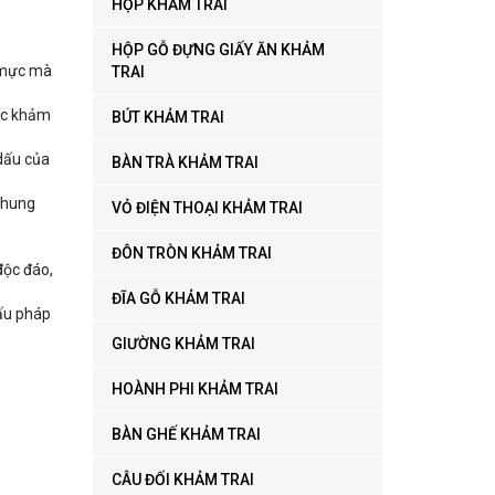
HỘP KHẢM TRAI
HỘP GỖ ĐỰNG GIẤY ĂN KHẢM
ô mực mà
TRAI
ặc khảm
BÚT KHẢM TRAI
dấu của
BÀN TRÀ KHẢM TRAI
nhung
VỎ ĐIỆN THOẠI KHẢM TRAI
ĐÔN TRÒN KHẢM TRAI
độc đáo,
ĐĨA GỖ KHẢM TRAI
dấu pháp
GIƯỜNG KHẢM TRAI
HOÀNH PHI KHẢM TRAI
BÀN GHẾ KHẢM TRAI
CÂU ĐỐI KHẢM TRAI