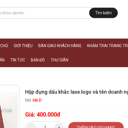
Tìm kiếm
 CHỦ
GIỚI THIỆU
BÀN GIAO KHÁCH HÀNG
KHẢM TRAI TRANG TRÍ
ẤN
TIN TỨC
BẢN ĐỒ
THƯ GIÃN
Hộp đựng dấu khắc lase logo và tên doanh n
Mã:
HĐ D
Giá:
400.000đ
THÊM VÀO GIỎ HANG