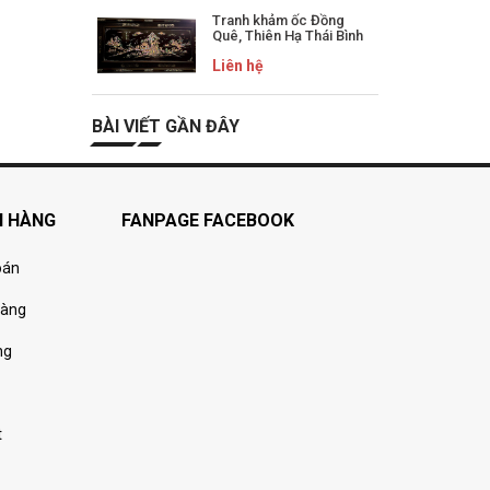
Tranh khảm ốc Đồng
Quê, Thiên Hạ Thái Bình
Liên hệ
BÀI VIẾT GẦN ĐÂY
H HÀNG
FANPAGE FACEBOOK
oán
hàng
ng
t