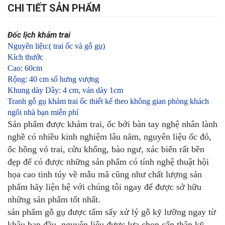
CHI TIẾT SẢN PHẨM
Đốc lịch khảm trai
Nguyên liệu:( trai ốc và gỗ gụ)
Kích thước
Cao: 60cm
Rộng: 40 cm số hưng vượng
Khung dày Dầy: 4 cm, ván dày 1cm
Tranh gỗ gụ khảm trai ốc
thiết kế theo không gian phòng khách
ngôi nhà bạn
miễn phí
Sản phẩm được khảm trai, ốc bởi bàn tay nghệ nhân lành
nghề có nhiều kinh nghiệm lâu năm, nguyên liệu ốc đỏ,
ốc hồng vỏ trai, cửu khổng, bào ngư, xác biển rất bền
đẹp để có được những sản phẩm có tính nghệ thuật hội
họa cao tinh túy về mẫu mã cũng như chất lượng sản
phẩm hãy liện hệ với chúng tôi ngay để được sở hữu
những sản phẩm tốt nhất.
sản phẩm gỗ gụ được tẩm sấy xử lý gỗ kỹ lưỡng ngay từ
khâu ban đầu, nguyên liệu được lựa chọn cẩn thận kỹ