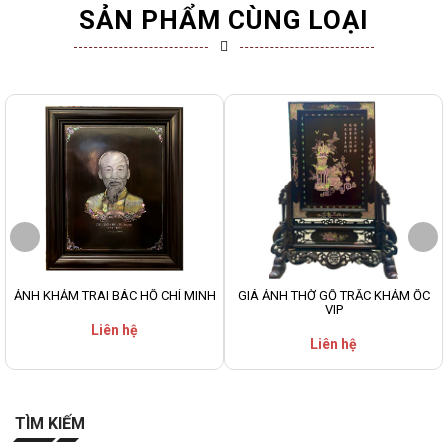
SẢN PHẨM CÙNG LOẠI
ẢNH KHẢM TRAI BÁC HỒ CHÍ MINH
GIÁ ẢNH THỜ GỖ TRẮC KHẢM ỐC
VIP
Liên hệ
Liên hệ
TÌM KIẾM