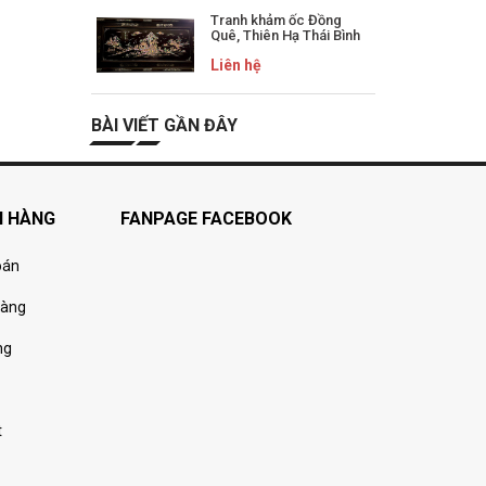
Tranh khảm ốc Đồng
Quê, Thiên Hạ Thái Bình
Liên hệ
BÀI VIẾT GẦN ĐÂY
H HÀNG
FANPAGE FACEBOOK
oán
hàng
ng
t