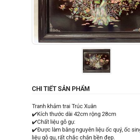
CHI TIẾT SẢN PHẨM
Tranh khảm trai Trúc Xuân
✔️Kích thước dài 42cm rộng 28cm
✔️Chất liệu gỗ gụ:
✔️Được làm bằng nguyên liệu ốc quý, ốc singa
liệu gỗ gụ, rất chắc chắn bền đẹp.