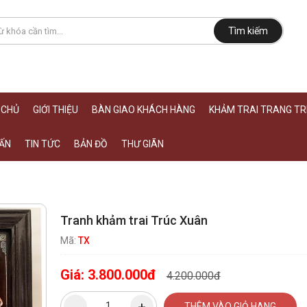
Tìm kiếm
 CHỦ
GIỚI THIỆU
BÀN GIAO KHÁCH HÀNG
KHẢM TRAI TRANG TRÍ
ẤN
TIN TỨC
BẢN ĐỒ
THƯ GIÃN
Tranh khảm trai Trúc Xuân
Mã:
TX
Giá:
3.800.000đ
4.200.000đ
THÊM VÀO GIỎ HANG