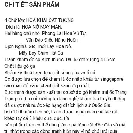
CHI TIẾT SẢN PHẨM
4 Chữ lớn: HOA KHAI CÁT TƯỜNG
Dịch là: HOA NỞ MAY MẮN.
Hai hàng chữ nhỏ: Phong Lai Hoa Vũ Tự.
Vân Đáo Điểu Năng Ngôn.
Dịch Nghĩa: Gió Thổi Lay Hoa Nở.
Mây Bay Chim Hát Ca
Tranh khảm ốc có Kích thước: Dài 63cm x rộng 41,5cm.
Chất liệu gỗ gụ
Khảm kỹ thuật xen lọng rất công phu và tỉ mỉ
Ốc được lựa chọn để khảm là ốc nhập khẩu từ singgapore
cáo màu đỏ vàng chanh rất sáng đẹp mắt
Bức tranh được sản xuất tại cơ sở đồ gỗ khảm trai ốc Trang
Trọng có địa chỉ xưởng tại làng nghề khảm trai truyền thống
đã được nhà nước xếp hạng di tích lịch sử Quốc Gia
hơn 1000 năm lịch sử, tranh được nghệ nhân chế tác rất
khéo tay cả 3 khâu cưa, đục, tỉa
sản phẩm trên có thể dùng làm quà tặng rất độc đáo và giá
trị nhất trong các dòng tranh hiện nay vì nó phải trải qua