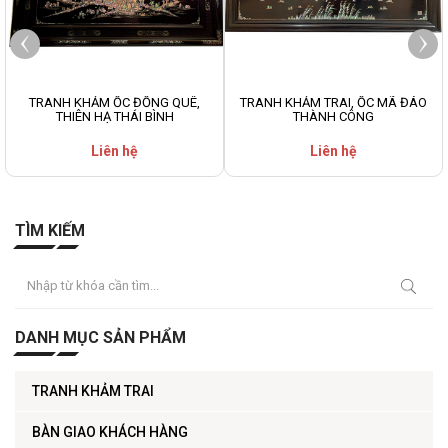
TRANH KHẢM ỐC ĐỒNG QUÊ,
TRANH KHẢM TRAI, ỐC MÃ ĐÁO
THIÊN HẠ THÁI BÌNH
THÀNH CÔNG
Liên hệ
Liên hệ
TÌM KIẾM
DANH MỤC SẢN PHẨM
TRANH KHẢM TRAI
BÀN GIAO KHÁCH HÀNG