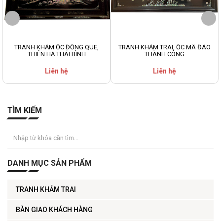
TRANH KHẢM ỐC ĐỒNG QUÊ,
TRANH KHẢM TRAI, ỐC MÃ ĐÁO
THIÊN HẠ THÁI BÌNH
THÀNH CÔNG
Liên hệ
Liên hệ
TÌM KIẾM
DANH MỤC SẢN PHẨM
TRANH KHẢM TRAI
BÀN GIAO KHÁCH HÀNG