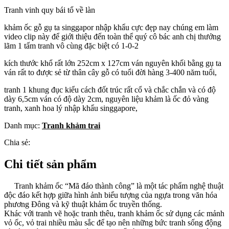
Tranh vinh quy bái tổ về làn
khảm ốc gỗ gụ ta singgapor nhập khẩu cực đẹp nay chúng em làm
video clip này để giới thiệu đến toàn thể quý cô bác anh chị thưởng
lãm 1 tấm tranh vô cùng đặc biệt có 1-0-2
kích thước khổ rất lớn 252cm x 127cm ván nguyên khối bằng gụ ta
ván rất to được sẻ từ thân cây gỗ có tuổi đời hàng 3-400 năm tuổi,
tranh 1 khung đục kiểu cách đốt trúc rất cổ và chắc chắn và có độ
dày 6,5cm ván có độ dày 2cm, nguyên liệu khảm là ốc đỏ vàng
tranh, xanh hoa lý nhập khẩu singgapore,
Danh mục:
Tranh khảm trai
Chia sẻ:
Chi tiết sản phẩm
Tranh khảm ốc “Mã đáo thành công” là một tác phẩm nghệ thuật
độc đáo kết hợp giữa hình ảnh biểu tượng của ngựa trong văn hóa
phương Đông và kỹ thuật khảm ốc truyền thống.
Khác với tranh vẽ hoặc tranh thêu, tranh khảm ốc sử dụng các mảnh
vỏ ốc, vỏ trai nhiều màu sắc để tạo nên những bức tranh sống động