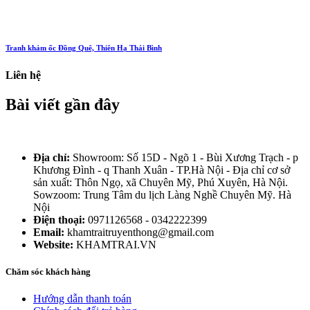
Tranh khảm ốc Đồng Quê, Thiên Hạ Thái Bình
Liên hệ
Bài viết gần đây
Địa chỉ:
Showroom: Số 15D - Ngõ 1 - Bùi Xương Trạch - p
Khương Đình - q Thanh Xuân - TP.Hà Nội - Địa chỉ cơ sở
sản xuất: Thôn Ngọ, xã Chuyên Mỹ, Phú Xuyên, Hà Nội.
Sowzoom: Trung Tâm du lịch Làng Nghề Chuyên Mỹ. Hà
Nội
Điện thoại:
0971126568 - 0342222399
Email:
khamtraitruyenthong@gmail.com
Website:
KHAMTRAI.VN
Chăm sóc khách hàng
Hướng dẫn thanh toán