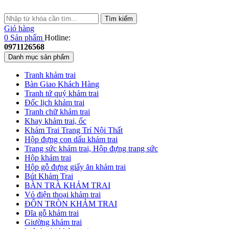
Tìm kiếm
Giỏ hàng
0
Sản phẩm
Hotline:
0971126568
Danh mục sản phẩm
Tranh khảm trai
Bàn Giao Khách Hàng
Tranh tứ quý khảm trai
Đốc lịch khảm trai
Tranh chữ khảm trai
Khay khảm trai, ốc
Khảm Trai Trang Trí Nội Thất
Hộp đựng con dấu khảm trai
Trang sức khảm trai, Hộp đựng trang sức
Hộp khảm trai
Hộp gỗ đựng giấy ăn khảm trai
Bút Khảm Trai
BÀN TRÀ KHẢM TRAI
Vỏ điện thoại khảm trai
ĐÔN TRÒN KHẢM TRAI
Đĩa gỗ khảm trai
Giường khảm trai