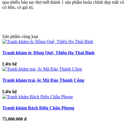
qua nhiều bàn tay thợ mới thành 1 sản phẩm hoàn chỉnh đẹp mắt và
có hồn, có giá trị.
Sản phẩm cùng loại
Tranh khảm ốc Đồng Quê, Thiên Hạ Thái Bình
Liên hệ
Tranh khảm trai, ốc Mã Đáo Thành Công
Liên hệ
Tranh khảm Bách Điểu Chầu Phụng
75.000.000 đ