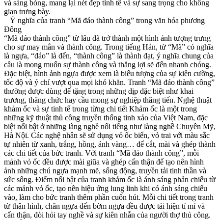
và sáng bóng, mang lại nét đẹp tinh tế và sự sang trọng cho không
gian trưng bày.
Ý nghĩa của tranh “Mã đáo thành công” trong văn hóa phương
Đông
“Mã đáo thành công” từ lâu đã trở thành một hình ảnh tượng trưng
cho sự may mắn và thành công. Trong tiếng Hán, từ “Mã” có nghĩa
là ngựa, “đáo” là đến, “thành công” là thành đạt, ý nghĩa chung của
câu là mong muốn sự thành công và thắng lợi sẽ đến nhanh chóng.
Đặc biệt, hình ảnh ngựa được xem là biểu tượng của sự kiên cường,
tốc độ và ý chí vượt qua mọi khó khăn. Tranh “Mã đáo thành công”
thường được dùng để tặng trong những dịp đặc biệt như khai
trương, thăng chức hay cầu mong sự nghiệp thăng tiến. Nghệ thuật
khảm ốc và sự tinh tế trong từng chi tiết Khảm ốc là một trong
những kỹ thuật thủ công truyền thống tinh xảo của Việt Nam, đặc
biệt nổi bật ở những làng nghề nổi tiếng như làng nghề Chuyên Mỹ,
Hà Nội. Các nghệ nhân sẽ sử dụng vỏ ốc biển, vỏ trai với màu sắc
tự nhiên từ xanh, trắng, hồng, ánh vàng… để cắt, mài và ghép thành
các chi tiết của bức tranh. Với tranh “Mã đáo thành công”, mỗi
mảnh vỏ ốc đều được mài giũa và ghép cẩn thận để tạo nên hình
ảnh những chú ngựa mạnh mẽ, sống động, truyền tải tinh thần và
sức sống. Điểm nổi bật của tranh khảm ốc là ánh sáng phản chiếu từ
các mảnh vỏ ốc, tạo nên hiệu ứng lung linh khi có ánh sáng chiếu
vào, làm cho bức tranh thêm phần cuốn hút. Mỗi chi tiết trong tranh
từ thân hình, chân ngựa đến bờm ngựa đều được tái hiện tỉ mỉ và
cẩn thận, đòi hỏi tay nghề và sự kiên nhẫn của người thợ thủ công.