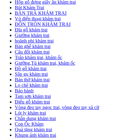
Hộp gỗ đựng giấy ăn khảm trai
Bút Khảm Trai
BÀN TRÀ KHẢM TRAI
Vỏ điện thoại khảm trai
ĐÔN TRÒN KHẢM TRAI
Đĩa gỗ khảm trai
Giường khảm trai
hoành phi khảm trai
Bàn ghế khảm trai
Câu đối khảm trai
Tráp khảm trai, khảm ốc
Giường,Tủ khảm trai, khảm ốc
Đồ gỗ khảm trai
Sập gụ khảm trai
Bàn thờ khảm trai
Lọ chè khảm trai
Bảo hành
Tam sơn khảm trai
Điếu gỗ khảm trai
Vòng đeo tay ngọc trai, vòng đeo tay xà cừ
Lót ly khảm trai
Chân dung khảm trai
Con Ốc Khảm
Quà tặng khảm trai
Khung ảnh khảm trai