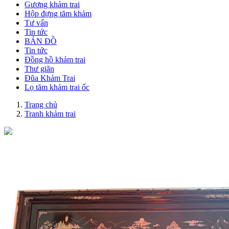
Gương khảm trai
Hộp đựng tăm khảm
Tư vấn
Tin tức
BẢN ĐỒ
Tin tức
Đồng hồ khảm trai
Thư giãn
Đũa Khảm Trai
Lọ tăm khảm trai ốc
Trang chủ
Tranh khảm trai