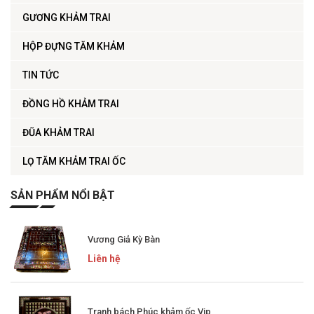
GƯƠNG KHẢM TRAI
HỘP ĐỰNG TĂM KHẢM
TIN TỨC
ĐỒNG HỒ KHẢM TRAI
ĐŨA KHẢM TRAI
LỌ TĂM KHẢM TRAI ỐC
SẢN PHẨM NỔI BẬT
Vương Giả Kỳ Bàn
Liên hệ
Tranh bách Phúc khảm ốc Vip