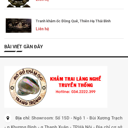
Tranh khảm ốc Đồng Quê, Thiên Hạ Thái Bình
Liên hệ
BÀI VIẾT GẦN ĐÂY
Địa chỉ:
Showroom: Số 15D - Ngõ 1 - Bùi Xương Trạch
- p Khương Đình - q Thanh Xuân - TP.Hà Nội - Địa chỉ cơ sở