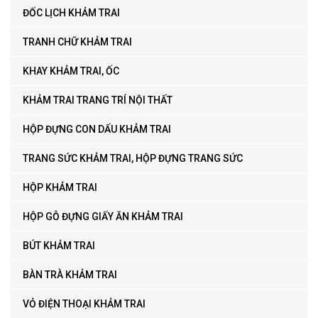
ĐỐC LỊCH KHẢM TRAI
TRANH CHỮ KHẢM TRAI
KHAY KHẢM TRAI, ỐC
KHẢM TRAI TRANG TRÍ NỘI THẤT
HỘP ĐỰNG CON DẤU KHẢM TRAI
TRANG SỨC KHẢM TRAI, HỘP ĐỰNG TRANG SỨC
HỘP KHẢM TRAI
HỘP GỖ ĐỰNG GIẤY ĂN KHẢM TRAI
BÚT KHẢM TRAI
BÀN TRÀ KHẢM TRAI
VỎ ĐIỆN THOẠI KHẢM TRAI