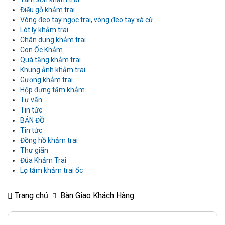
Điếu gỗ khảm trai
Vòng đeo tay ngọc trai, vòng đeo tay xà cừ
Lót ly khảm trai
Chân dung khảm trai
Con Ốc Khảm
Quà tặng khảm trai
Khung ảnh khảm trai
Gương khảm trai
Hộp đựng tăm khảm
Tư vấn
Tin tức
BẢN ĐỒ
Tin tức
Đồng hồ khảm trai
Thư giãn
Đũa Khảm Trai
Lọ tăm khảm trai ốc
Trang chủ
Bàn Giao Khách Hàng