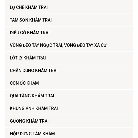
LỌ CHÈ KHẢM TRAI
TAM SƠN KHẢM TRAI
ĐIẾU GỖ KHẢM TRAI
VÒNG ĐEO TAY NGỌC TRAI, VÒNG ĐEO TAY XÀ CỪ
LÓT LY KHẢM TRAI
CHÂN DUNG KHẢM TRAI
CON ỐC KHẢM
QUÀ TẶNG KHẢM TRAI
KHUNG ẢNH KHẢM TRAI
GƯƠNG KHẢM TRAI
HỘP ĐỰNG TĂM KHẢM