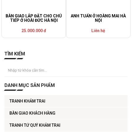
BÀN GIAO LẮP ĐẶT CHO CHÚ
ANH TUẤN Ở HOÀNG MAI HÀ
TIẾP Ở HOÀI ĐỨC HÀ NỘI
NỘI
25.000.000 đ
Liên hệ
TÌM KIẾM
DANH MỤC SẢN PHẨM
TRANH KHẢM TRAI
BÀN GIAO KHÁCH HÀNG
TRANH TỨ QUÝ KHẢM TRAI