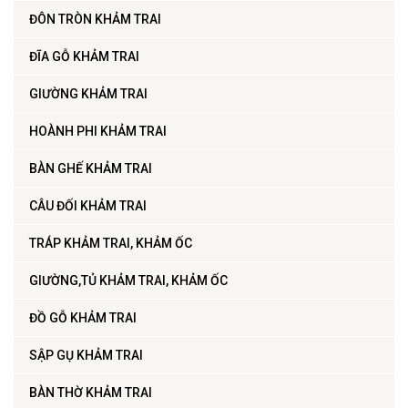
ĐÔN TRÒN KHẢM TRAI
ĐĨA GỖ KHẢM TRAI
GIƯỜNG KHẢM TRAI
HOÀNH PHI KHẢM TRAI
BÀN GHẾ KHẢM TRAI
CÂU ĐỐI KHẢM TRAI
TRÁP KHẢM TRAI, KHẢM ỐC
GIƯỜNG,TỦ KHẢM TRAI, KHẢM ỐC
ĐỒ GỖ KHẢM TRAI
SẬP GỤ KHẢM TRAI
BÀN THỜ KHẢM TRAI