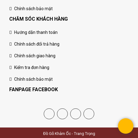
Chính sách bảo mật
CHĂM SÓC KHÁCH HÀNG
Hướng dẫn thanh toán
Chính sách đổi trả hàng
Chính sách giao hàng
Kiểm tra đơn hàng
Chính sách bảo mật
FANPAGE FACEBOOK
Đồ Gỗ Khảm Ốc - Trang Trọng