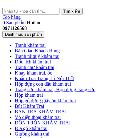
Tìm kiếm
Giỏ hàng
0
Sản phẩm
Hotline:
0971126568
Danh mục sản phẩm
Tranh khảm trai
Bàn Giao Khách Hàng
Tranh tứ quý khảm trai
Đốc lịch khảm trai
Tranh chữ khảm trai
Khay khảm trai, ốc
Khảm Trai Trang Trí Nội Thất
Hộp đựng con dấu khảm trai
Trang sức khảm trai, Hộp đựng trang sức
Hộp khảm trai
Hộp gỗ đựng giấy ăn khảm trai
Bút Khảm Trai
BÀN TRÀ KHẢM TRAI
Vỏ điện thoại khảm trai
ĐÔN TRÒN KHẢM TRAI
Đĩa gỗ khảm trai
Giường khảm trai