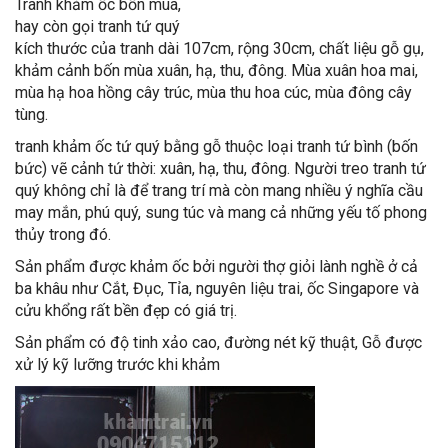
Tranh khảm ốc bốn mùa,
hay còn gọi tranh tứ quý
kích thước của tranh dài 107cm, rộng 30cm, chất liệu gỗ gụ,
khảm cảnh bốn mùa xuân, hạ, thu, đông. Mùa xuân hoa mai,
mùa hạ hoa hồng cây trúc, mùa thu hoa cúc, mùa đông cây
tùng.
tranh khảm ốc tứ quý bằng gỗ thuộc loại tranh tứ bình (bốn
bức) vẽ cảnh tứ thời: xuân, hạ, thu, đông. Người treo tranh tứ
quý không chỉ là để trang trí mà còn mang nhiều ý nghĩa cầu
may mắn, phú quý, sung túc và mang cả những yếu tố phong
thủy trong đó.
Sản phẩm được khảm ốc bởi người thợ giỏi lành nghề ở cả
ba khâu như Cắt, Đục, Tỉa, nguyên liệu trai, ốc Singapore và
cửu khổng rất bền đẹp có giá trị.
Sản phẩm có độ tinh xảo cao, đường nét kỹ thuật, Gỗ được
xử lý kỹ lưỡng trước khi khảm