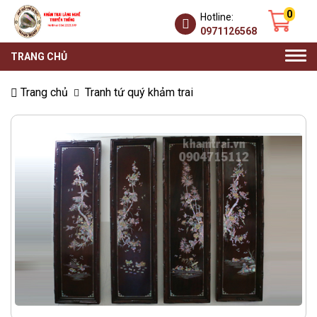
0
Hotline:
0971126568
Togg
TRANG CHỦ
navi
Trang chủ
Tranh tứ quý khảm trai