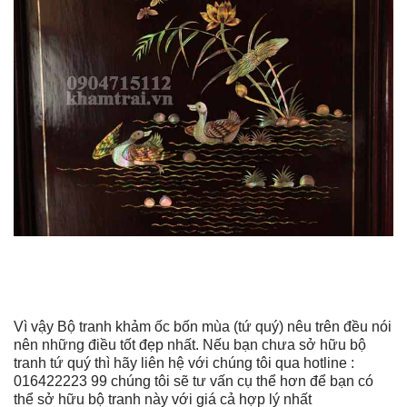
Vì vậy Bộ tranh khảm ốc bốn mùa (tứ quý) nêu trên đều nói
nên những điều tốt đẹp nhất. Nếu bạn chưa sở hữu bộ
tranh tứ quý thì hãy liên hệ với chúng tôi qua hotline :
016422223 99 chúng tôi sẽ tư vấn cụ thể hơn để bạn có
thể sở hữu bộ tranh này với giá cả hợp lý nhất