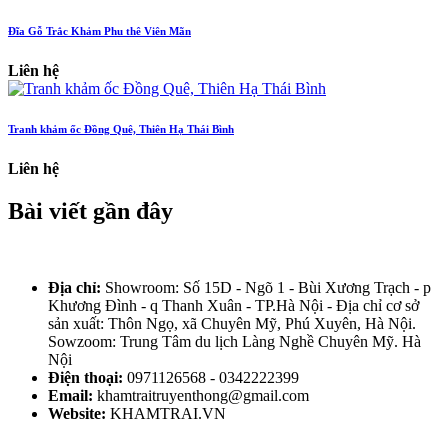
Đĩa Gỗ Trắc Khảm Phu thê Viên Mãn
Liên hệ
Tranh khảm ốc Đồng Quê, Thiên Hạ Thái Bình
Liên hệ
Bài viết gần đây
Địa chỉ:
Showroom: Số 15D - Ngõ 1 - Bùi Xương Trạch - p
Khương Đình - q Thanh Xuân - TP.Hà Nội - Địa chỉ cơ sở
sản xuất: Thôn Ngọ, xã Chuyên Mỹ, Phú Xuyên, Hà Nội.
Sowzoom: Trung Tâm du lịch Làng Nghề Chuyên Mỹ. Hà
Nội
Điện thoại:
0971126568 - 0342222399
Email:
khamtraitruyenthong@gmail.com
Website:
KHAMTRAI.VN