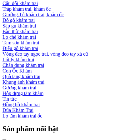
Câu đối khảm trai
Tráp khảm trai, khảm ốc
Giường,Tủ khảm trai, khảm ốc
Đồ gỗ khảm trai
Sập gụ khảm trai
Bàn thờ khảm trai
Lọ chè khảm trai
Tam sơn khảm trai
Điếu gỗ khảm trai
Vòng đeo tay ngọc trai, vòng đeo tay xà cừ
Lót ly khảm trai
Chân dung khảm trai
Con Ốc Khảm
Quà tặng khảm trai
Khung ảnh khảm trai
Gương khảm trai
Hộp đựng tăm khảm
Tin tức
Đồng hồ khảm trai
Đũa Khảm Trai
Lọ tăm khảm trai ốc
Sản phẩm nổi bật