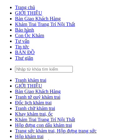
Trang chủ
GIỚI THIỆU
Bàn Giao Khách Hàng
Khảm Trai Trang Trí Nội Thất
Bảo hành
Con Ốc Khảm
Tư vấn
Tin tức
BẢN ĐỒ
Thư giãn
Tranh khảm trai
GIỚI THIỆU
Bàn Giao Khách Hàng
Tranh tứ quý khảm trai
Đốc lịch khảm trai
Tranh chữ khảm trai
Khay khảm trai, ốc
Khảm Trai Trang Trí Nội Thất
Hộp đựng con dấu khảm trai
Trang sức khảm trai, Hộp đựng trang sức
Hộp khảm trai