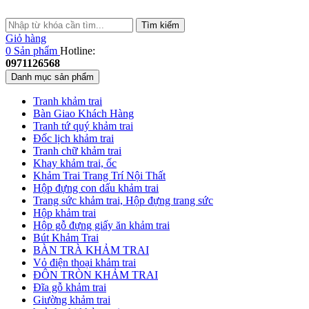
Tìm kiếm
Giỏ hàng
0
Sản phẩm
Hotline:
0971126568
Danh mục sản phẩm
Tranh khảm trai
Bàn Giao Khách Hàng
Tranh tứ quý khảm trai
Đốc lịch khảm trai
Tranh chữ khảm trai
Khay khảm trai, ốc
Khảm Trai Trang Trí Nội Thất
Hộp đựng con dấu khảm trai
Trang sức khảm trai, Hộp đựng trang sức
Hộp khảm trai
Hộp gỗ đựng giấy ăn khảm trai
Bút Khảm Trai
BÀN TRÀ KHẢM TRAI
Vỏ điện thoại khảm trai
ĐÔN TRÒN KHẢM TRAI
Đĩa gỗ khảm trai
Giường khảm trai