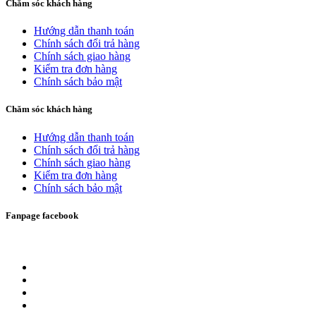
Chăm sóc khách hàng
Hướng dẫn thanh toán
Chính sách đổi trả hàng
Chính sách giao hàng
Kiểm tra đơn hàng
Chính sách bảo mật
Chăm sóc khách hàng
Hướng dẫn thanh toán
Chính sách đổi trả hàng
Chính sách giao hàng
Kiểm tra đơn hàng
Chính sách bảo mật
Fanpage facebook