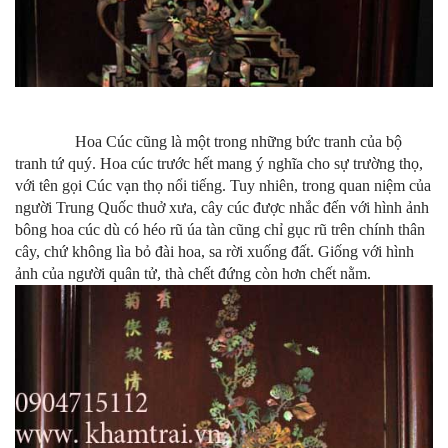
Hoa Cúc cũng là một trong những bức tranh của bộ
tranh tứ quý. Hoa cúc trước hết mang ý nghĩa cho sự trường thọ,
với tên gọi Cúc vạn thọ nổi tiếng. Tuy nhiên, trong quan niệm của
người Trung Quốc thuở xưa, cây cúc được nhắc đến với hình ảnh
bông hoa cúc dù có héo rũ úa tàn cũng chỉ gục rũ trên chính thân
cây, chứ không lìa bỏ đài hoa, sa rời xuống đất. Giống với hình
ảnh của người quân tử, thà chết đứng còn hơn chết nằm.