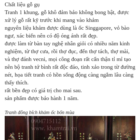
Chất liệu gỗ gụ
Tranh 1 khung, gỗ khô đảm bảo không bong bật, được
xử lý gỗ rất kỹ trước khi mang vào khảm
nguyên liệu khảm được dùng là ốc Singgapore, vỏ bào
ngư, xác biển nên có độ óng ánh rất đẹp.
được làm từ bàn tay nghệ nhân giỏi có nhiều năm kinh
nghiệm, từ thợ cưa, rồi thợ đục, đến thợ tách, thợ mài,
và thợ đánh vecni, mọi công đoạn rất cẩn thận tỉ mỉ tạo
nên bộ tranh tứ bình rất độc đáo, tinh xảo trong từ đường
nét, họa tiết tranh có hồn sống động càng ngắm lâu càng
thấy thích.
rất bền đẹp có giá trị cho mai sau.
sản phẩm được bảo hành 1 năm.
Tranh đông bích khảm ốc bốn mùa