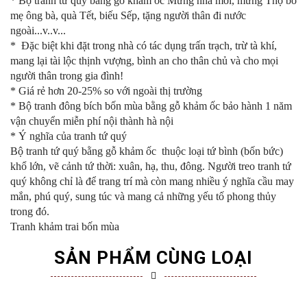
* Bộ tranh tứ quý bằng gỗ khảm ốc Mừng nhà mới, mừng Thọ bố
mẹ ông bà, quà Tết, biếu Sếp, tặng người thân đi nước
ngoài...v..v...
* Đặc biệt khi đặt trong nhà có tác dụng trấn trạch, trừ tà khí,
mang lại tài lộc thịnh vượng, bình an cho thân chủ và cho mọi
người thân trong gia đình!
* Giá rẻ hơn 20-25% so với ngoài thị trường
* Bộ tranh đông bích bốn mùa bằng gỗ khảm ốc bảo hành 1 năm
vận chuyển miễn phí nội thành hà nội
* Ý nghĩa của tranh tứ quý
Bộ tranh tứ quý bằng gỗ khảm ốc thuộc loại tứ bình (bốn bức)
khổ lớn, vẽ cảnh tứ thời: xuân, hạ, thu, đông. Người treo tranh tứ
quý không chỉ là để trang trí mà còn mang nhiều ý nghĩa cầu may
mắn, phú quý, sung túc và mang cả những yếu tố phong thủy
trong đó.
Tranh khảm trai bốn mùa
SẢN PHẨM CÙNG LOẠI