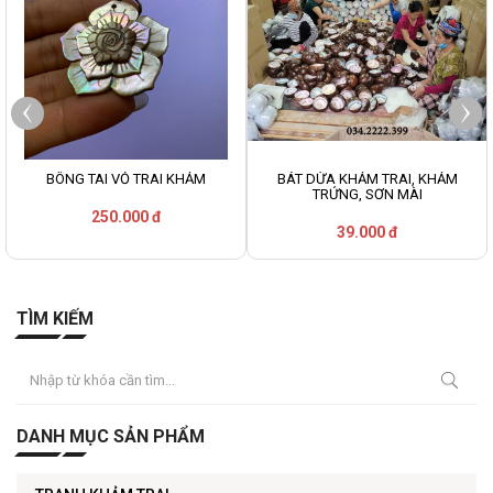
BÔNG TAI VỎ TRAI KHẢM
BÁT DỪA KHẢM TRAI, KHẢM
TRỨNG, SƠN MÀI
250.000 đ
39.000 đ
TÌM KIẾM
DANH MỤC SẢN PHẨM